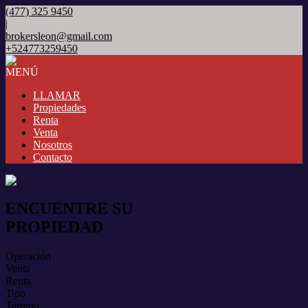
(477) 325 9450
|
brokersleon@gmail.com
+524773259450
MENÚ
LLAMAR
Propiedades
Renta
Venta
Nosotros
Contacto
ENCUENTRE SU
PROPIEDAD
Operación
Venta
Renta
Tipo
Terreno