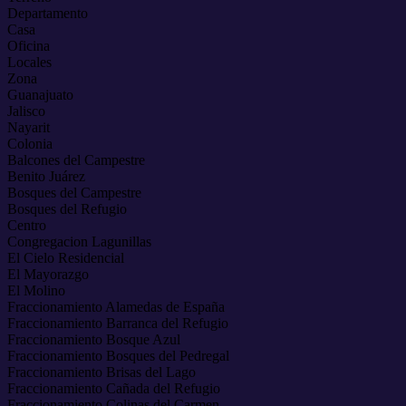
Departamento
Casa
Oficina
Locales
Zona
Guanajuato
Jalisco
Nayarit
Colonia
Balcones del Campestre
Benito Juárez
Bosques del Campestre
Bosques del Refugio
Centro
Congregacion Lagunillas
El Cielo Residencial
El Mayorazgo
El Molino
Fraccionamiento Alamedas de España
Fraccionamiento Barranca del Refugio
Fraccionamiento Bosque Azul
Fraccionamiento Bosques del Pedregal
Fraccionamiento Brisas del Lago
Fraccionamiento Cañada del Refugio
Fraccionamiento Colinas del Carmen