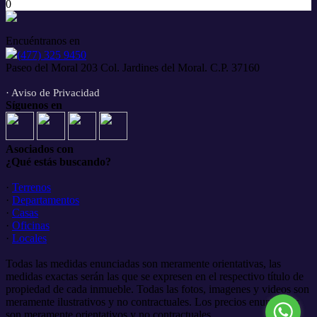
0
Encuéntranos en
(477) 325 9450
Paseo del Moral 203 Col. Jardines del Moral. C.P. 37160
· Aviso de Privacidad
Síguenos en
Asociados con
¿Qué estás buscando?
·
Terrenos
·
Departamentos
·
Casas
·
Oficinas
·
Locales
Todas las medidas enunciadas son meramente orientativas, las
medidas exactas serán las que se expresen en el respectivo título de
propiedad de cada inmueble. Todas las fotos, imagenes y videos son
meramente ilustrativos y no contractuales. Los precios enunciados
son meramente orientativos y no contractuales.